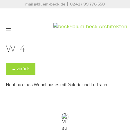
Zum
mail@bluem-beck.de
|
0241 / 99 776 550
Inhalt
springen
Menü
W_4
←
zurück
Neubau eines Wohnhauses mit Galerie und Luftraum