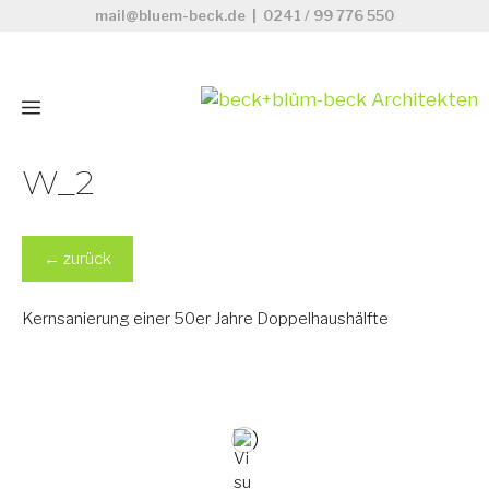
Zum
mail@bluem-beck.de
|
0241 / 99 776 550
Inhalt
springen
Menü
W_2
←
zurück
Kernsanierung einer 50er Jahre Doppelhaushälfte