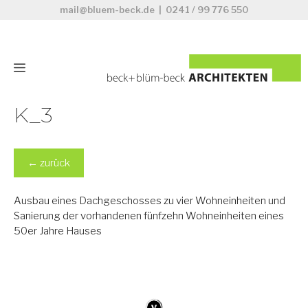
Zum
mail@bluem-beck.de
|
0241 / 99 776 550
Inhalt
springen
Menü
K_3
←
zurück
Ausbau eines Dachgeschosses zu vier Wohneinheiten und
Sanierung der vorhandenen fünfzehn Wohneinheiten eines
50er Jahre Hauses