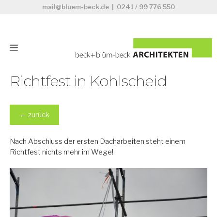
Zum
mail@bluem-beck.de
|
0241 / 99 776 550
Inhalt
springen
Menü
Richtfest in Kohlscheid
←
zurück
Nach Abschluss der ersten Dacharbeiten steht einem
Richtfest nichts mehr im Wege!