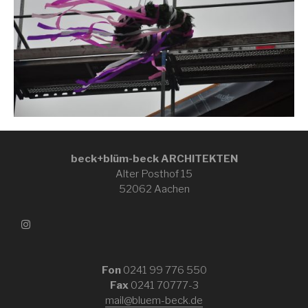
beck+blüm-beck ARCHITEKTEN
Alter Posthof 15
52062 Aachen
Fon
0241 99 776 550
Fax
0241 70777-3
mail@bluem-beck.de