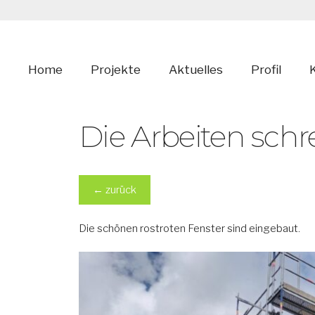
Zum
Inhalt
springen
Home
Projekte
Aktuelles
Profil
Die Arbeiten schr
←
zurück
Die schönen rostroten Fenster sind eingebaut.